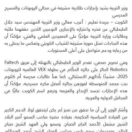
وزير التربية يشيد بإنجازات طلابية مشرفة في مجالي الروبوتات والمسرح
المدرسي
الكويت – جريدة تعليم : أعرب معالي وزير التربية المهندس سيد جلال
الطبطبائي عن فخره واعتزازه بالإنجازين النوعيين اللذين حققهما طلبة
وطالبات وزارة التربية مؤخرًا على الصعيدين العلمي والفني، مؤكدًا أن
هذه النجاحات تمثل صورة مشرفة للشباب الكويتي وتعكس ما يحظى به
من رعاية ودعم متواصل على أعلى المستويات.
وفي تصريح صحفي، تقدم الوزير الطبطبائي بالتهنئة إلى فريق Faltech
Robotics الحائز على جائزة الحكّام في بطولة VEX العالمية للروبوتات
2025، مشيدًا بأدائهم الاستثنائي، كما هنأ طالبات مدرسة أم كلثوم
بنت محمد المتوسطة لفوزهن بجائزة أفضل فكرة مسرحية، مؤكدًا أن
هذه الإنجازات تجسد الإبداع والعزيمة وترفع اسم الكويت عاليًا في
المحافل الدولية والعربية.
وأشار الوزير إلى أن ما تحقق من تميز لم يكن ليتحقق لولا الدعم الكبير
من القيادة السياسية الحكيمة، بقيادة حضرة صاحب السمو أمير البلاد
الشيخ مشعل الأحمد الجابر الصباح، وسمو ولي العهد الشيخ صباح
الخالد، وتوجيهات سمو رئيس مجلس الوزراء الشيخ أحمد العبدالله،