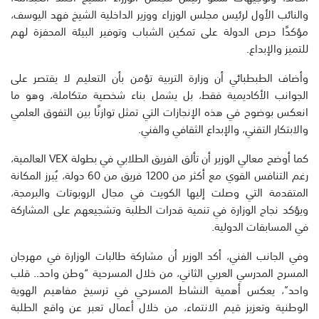
والنائب الأول لرئيس مجلس الوزراء ووزير الداخلية الشيخ فهد اليوسف،
مؤكدًا حرص الدولة على تمكين الشباب وتوفير البيئة المحفزة لهم
للتميز والإبداع.
وأضاف الطبطبائي أن وزارة التربية تؤمن بأن التعليم لا يقتصر على
الجوانب الأكاديمية فقط، بل يشمل بناء شخصية متكاملة، وهو ما
انعكس بوضوح في هذه الإنجازات التي تمثل توازنًا بين التفوق العلمي
والابتكار التقني، والإبداع الثقافي والفني.
كما أوضح معالي الوزير أن تألق الفريق الطلابي في بطولة VEX العالمية،
رغم التنافس القوي مع أكثر من 1200 فريق من 60 دولة، يُبرز المكانة
المتقدمة التي وصلت إليها الكويت في مجال الروبوتات والبرمجة،
ويؤكد نجاح الوزارة في تنمية قدرات الطلبة وتشجيعهم على المشاركة
في المسابقات الدولية.
وفي الجانب الفني، أكد الوزير أن مشاركة طالبات الوزارة في مهرجان
المسرح المدرسي العربي الثاني، من خلال المسرحية “وطن واحد.. قلب
واحد”، يعكس أهمية النشاط المسرحي في ترسيخ مفاهيم الهوية
الوطنية وتعزيز قيم الانتماء، من خلال أعمال تعبر عن واقع الطلبة