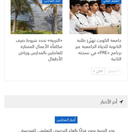
التعليم العالي
أخبار المدارس
جامعة الكويت تهيّئ طلبة
«التربية» تحدد شروط صرف
الثانوية للحياة الجامعية عبر
مكافأة الأعمال الممتازة
برنامج «PRE» في نسخته
للعاملين بالمدارس ورياض
الثانية
الأطفال
السابق
التالي
أخر الأخبار
أخبار المدارس
وزير التربية يصدر قرارًا بإلغاء الترخيص التعليمي للمدرسة…