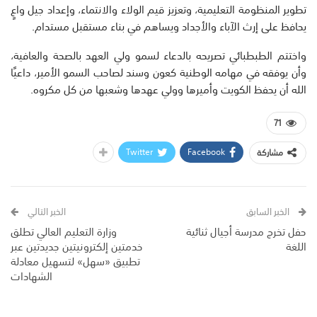
تطوير المنظومة التعليمية، وتعزيز قيم الولاء والانتماء، وإعداد جيل واعٍ
يحافظ على إرث الآباء والأجداد ويساهم في بناء مستقبل مستدام.
واختتم الطبطبائي تصريحه بالدعاء لسمو ولي العهد بالصحة والعافية،
وأن يوفقه في مهامه الوطنية كعون وسند لصاحب السمو الأمير، داعيًا
الله أن يحفظ الكويت وأميرها وولي عهدها وشعبها من كل مكروه.
71
Twitter
Facebook
مشاركة
الخبر السابق
الخبر التالي
حفل تخرج مدرسة أجيال ثنائية
وزارة التعليم العالي تطلق
اللغة
خدمتين إلكترونيتين جديدتين عبر
تطبيق «سهل» لتسهيل معادلة
الشهادات