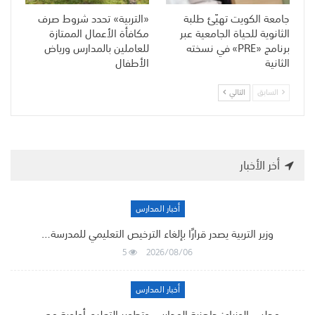
جامعة الكويت تهيّئ طلبة
«التربية» تحدد شروط صرف
الثانوية للحياة الجامعية عبر
مكافأة الأعمال الممتازة
برنامج «PRE» في نسخته
للعاملين بالمدارس ورياض
الثانية
الأطفال
السابق
التالي
أخر الأخبار
أخبار المدارس
وزير التربية يصدر قرارًا بإلغاء الترخيص التعليمي للمدرسة…
5
2026/08/06
أخبار المدارس
مجلس الوزراء: جاهزية المدارس وتطوير التعليم أولوية مع…