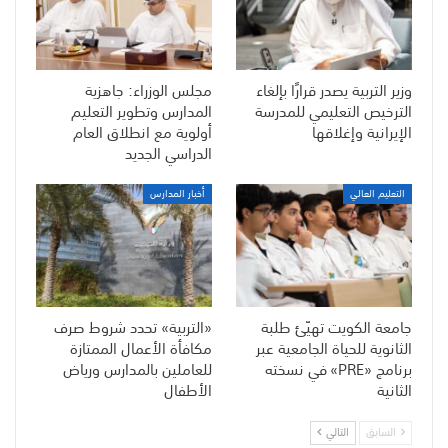
وزير التربية يصدر قرارًا بإلغاء
مجلس الوزراء: جاهزية
الترخيص التعليمي للمدرسة
المدارس وتطوير التعليم
الإيرانية وإغلاقها
أولوية مع انطلاق العام
الدراسي الجديد
التعليم العالي
أخبار المدارس
جامعة الكويت تهيّئ طلبة
«التربية» تحدد شروط صرف
الثانوية للحياة الجامعية عبر
مكافأة الأعمال الممتازة
برنامج «PRE» في نسخته
للعاملين بالمدارس ورياض
الثانية
الأطفال
السابق
التالي