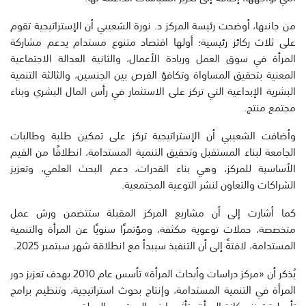
من جانبها، أوضحت رئيسة المركز د. نورة الشعيبي أن الإستراتيجية تقوم
على ثلاث ركائز رئيسية؛ أولها اقتصاد متنوع مستدام يدعم مشاركة
المرأة في سوق العمل وريادة الأعمال، والثانية العدالة الاجتماعية
المعنية بتحقيق المساواة وتكافؤ الفرص بين الجنسين، والثالثة التنمية
البشرية الإبداعية التي تركز على الاستثمار في رأس المال البشري وبناء
مجتمع منتج.
وأضافت الشعيبي أن الإستراتيجية تركز على تمكين طلبة وطالبات
الجامعة لبناء المستقبل وتحقيق التنمية المستدامة، انطلاقًا من القيم
الأساسية للمركز، وهي بناء القدرات، دعم البحث العلمي، وتعزيز
الشراكات والتعاون لنشر التوعية المجتمعية.
كما أشارت إلى أن مشاريع المركز المقبلة ستتضمن ورش عمل
متخصصة، حملات توعوية مكثفة، ومؤتمرًا سنويًا عن المرأة والتنمية
المستدامة، لافتةً إلى أن التنفيذ سيبدأ مع انطلاقة شهر سبتمبر 2025.
يُذكر أن «مركز دراسات وأبحاث المرأة» تأسس عام 2010 بهدف تعزيز دور
المرأة في التنمية المستدامة، وإنتاج بحوث استراتيجية، وتنظيم برامج
تأهيلية تعزز مكانة المرأة وتأثيرها في المجتمع والدولة.