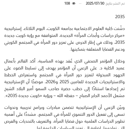
تم النشر بتاريخ
2025/07/30
108
2035
دشّنت كلية العلوم الاجتماعية بجامعة الكويت، اليوم الثلاثاء، إستراتيجية
«مركز دراسات وأبحاث المرأة» الجديدة، المتوافقة مع رؤية كويت جديدة
2035، وذلك في إطار الحرص على تعزيز دور المرأة في المجتمع الكويتي
ودعم القضايا المتعلقة بتمكينها.
وخلال المؤتمر الصحفي الذي عُقد بهذه المناسبة، أكد القائم بأعمال
عميد الكلية د. علي الزعبي أن المؤتمر يهدف إلى تسليط الضوء على
الجهود المبذولة لتعزيز دور المرأة في المجتمع واستعراض الخطط
والاستراتيجيات الجديدة للعامين 2025 و2026، موضحًا أن الإستراتيجية
تم إعدادها استنادًا إلى خطب حضرة صاحب السمو أمير البلاد الشيخ
مشعل الأحمد الجابر الصباح – حفظه الله – ورؤية «كويت جديدة 2035».
وبيّن الزعبي أن الإستراتيجية تتضمن مبادرات وبرامج تدريبية وندوات
تسعى إلى تفعيل الدور التنموي للمرأة في المجتمع، مشددًا على أهمية
تطوير الدراسات العلمية حول قضايا المرأة، والتعريف بالتحديات والفرص
التي تواجهها، إضافة إلى تعزيز السياسات الداعمة لها.