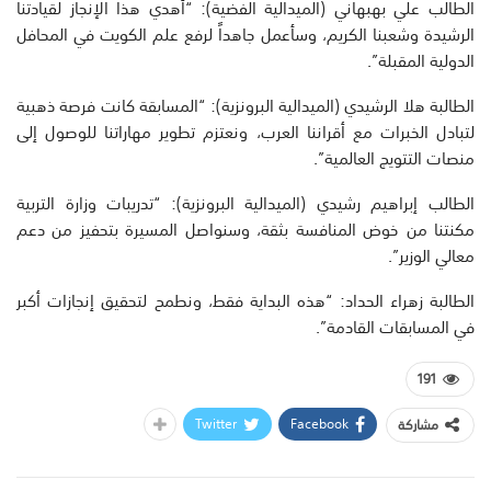
الطالب علي بهبهاني (الميدالية الفضية): “أهدي هذا الإنجاز لقيادتنا
الرشيدة وشعبنا الكريم، وسأعمل جاهداً لرفع علم الكويت في المحافل
الدولية المقبلة”.
الطالبة هلا الرشيدي (الميدالية البرونزية): “المسابقة كانت فرصة ذهبية
لتبادل الخبرات مع أقراننا العرب، ونعتزم تطوير مهاراتنا للوصول إلى
منصات التتويج العالمية”.
الطالب إبراهيم رشيدي (الميدالية البرونزية): “تدريبات وزارة التربية
مكنتنا من خوض المنافسة بثقة، وسنواصل المسيرة بتحفيز من دعم
معالي الوزير”.
الطالبة زهراء الحداد: “هذه البداية فقط، ونطمح لتحقيق إنجازات أكبر
في المسابقات القادمة”.
191
Twitter
Facebook
مشاركة