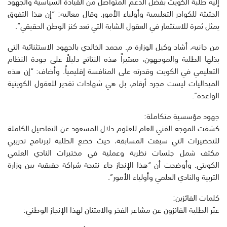
إليه طلبة الكويت بفضل الدعم المتواصل من القيادة السياسية والجهود
الحثيثة للكوادر التعليمية وأولياء الأمور. وقال معاليه: “إن هذا التفوق
يمثل ثمرة للاستثمار في العقول الشابة التي تعد كنز الوطن الحقيقي”.
من جانبه، أشاد وكيل الوزارة م. محمد الخالدي بالجهود الاستثنائية التي
بذلها الطلبة والموجهون، معتبراً هذه النتائج دليلاً على جودة النظام
التعليمي في الكويت وقدرته على المنافسة إقليمياً. وأضاف: “إن هذه
الميداليات ليست مجرد أرقام، بل هي شهادات تقدير للعقول الكويتية
الواعدة”.
جهود مؤسسية متكاملة:
كشفت الموجه الفني العام للعلوم دلال المسعود عن التفاصيل الكاملة
للتحضيرات التي سبقت المسابقة، حيث خضع الطلبة لبرنامج تدريبي
مكثف شمل جلسات نظرية وعملية في مختبرات النادي العلمي
الكويتي. وأوضحت أن “هذا الإنجاز جاء نتيجة شراكة حقيقية بين وزارة
التربية والنادي العلمي وأولياء الأمور”.
كلمات الفائزين:
عبّر الطلبة الفائزون عن مشاعر الفخر والامتنان لهذا الإنجاز الوطني: