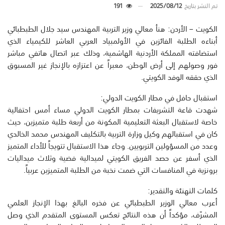
تم النشر بتاريخ
2025/08/12
191
الكويت – الأردن: هنأ معالي وزير التربية المهندس سيد جلال الطبطبائي
أبناءه الطلبة الفائزين في الأولمبياد العربي العاشر للكيمياء الذي
استضافته المملكة الأردنية الهاشمية، وذلك عبر اتصال هاتفي مباشر
فور وصولهم إلى أرض الوطن، معبراً عن اعتزازه بالإنجاز غير المسبوق
الذي حققه الوفد الكويتي.
استقبال حافل في مطار الكويت الدولي:
شهدت قاعة التشريفات بمطار الكويت الدولي مساء أمس احتفالية
خاصة لاستقبال البعثة التعليمية المكونة من أربعة طلبة متميزين، حيث
كان في استقبالهم وكيل وزارة التربية بالتكليف المهندس محمد الخالدي
وعدد من المسؤولين التربويين. وجاء هذا الاستقبال تتويجاً للأداء المتميز
الذي أسفر عن حصد الفريق الكويتي لميدالية فضية وثلاث ميداليات
برونزية في المنافسات التي ضمت نخبة من الطلبة المتميزين عربياً.
كلمات التهنئة والتقدير:
أعرب معالي الوزير الطبطبائي عن فخره البالغ بهذا الإنجاز العلمي
المشرّف، مؤكداً أن هذه النتائج تعكس المستوى المتقدم الذي وصل