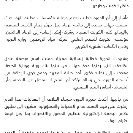
داخل الكويت وخارجها.
وأشار إلى أن الدورة حظيت بدعم ورعاية مؤسسات وطنية بارزة، حيث
انضمت جهات جديدة إلى قائمة الرعاة مثل مركز صباح الأحمد للموهبة
والإبداع، كلية الكويت التقنية، وشركة إيكيا، إضافة إلى الرعاة الدائمين:
مؤسسة الكويت للتقدم العلمي، شركة مياه الروضتين، وزارة التربية،
ونادي الألعاب الشتوية الكويتي.
وشهدت الدورة فعالية إنسانية مميزة حملت اسم «بصمة عادل
الخالدة»، التي رعتها عدة جهات من بينها بنك وربة ووزارة الصحة،
وهدفت إلى تخليد ذكرى أحد طلبة المعهد ودمج ذوي الإعاقة في
أنشطة الدورة، في رسالة تؤكد أن العلم لا ينفصل عن الرحمة، وأن
الشمولية أساس التميز الحقيقي.
من جانبها، أكدت مديرة الدورة شيماء القلاف أن الفعاليات هذا العام
ارتكزت على قيم الاستدامة والانضباط والمسؤولية، مشيرة إلى تطبيق
نظام البصمة الإلكترونية لتنظيم الحضور والانصراف بما يعزز قيمة
احترام الوقت.
كما عبرت الطالبة شاهه الفضلي عن شكرها للمعهد، مؤكدة أن الدورة