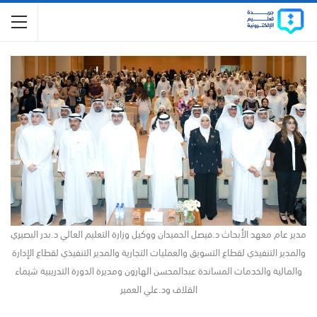
مدير عام معهد الأبحاث د.فيصل الحميدان ووكيل وزارة التعليم العالي د.بدر البصيري
والمدير التنفيذي لقطاع التسويق والعمليات التجارية والمدير التنفيذي لقطاع الإدارة
والمالية والخدمات المساندة عبدالمحسن الهارون ومديرة الدورة التدريبية شيماء
القلاف ود.علي العمير