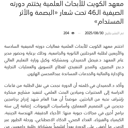
معهد الكويت للأبحاث العلمية يختتم دورته
الصيفية الـ46 تحت شعار «البصمة والأثر
المستدام»
تم النشر بتاريخ
2025/08/30
204
اختتم معهد الكويت للأبحاث العلمية فعاليات دورته الصيفية السادسة
والأربعين لطلبة المرحلتين الثانوية والجامعية، وذلك برعاية وحضور مدير
عام المعهد د.فيصل الحميدان، وبمشاركة وكيل وزارة التعليم العالي
د.بدر البصيري، والمدير التنفيذي لقطاع التسويق والعمليات التجارية
والإدارة والمالية والخدمات المساندة عبدالمحسن الهارون.
وأكد د.الحميدان في كلمته أن الدورة نجحت في نقل الطلبة من قاعات
الدراسة إلى المختبرات وميادين البحث العلمي، لتنفيذ مشاريع مبتكرة
بإشراف نخبة من الباحثين، موضحاً أن هذا العام شهد إدراج برنامجين
جديدين في التصميم المعماري وأساسيات الروبوتات، إضافة إلى ستة
برامج أخرى في مجالات حيوية منها: الأحياء الدقيقة، الهندسة الجينية،
الكيمياء والفيزياء، الغذاء الصحي، الذكاء الاصطناعي، ورحلة الطيور عبر
الزمن، ما أضفى على الدورة بعداً إقليمياً بمشاركة طلبة جامعيين من