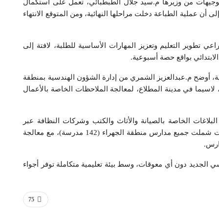
بتوجيهات من وزيرها م.سيد جلال الطبطبائي، تعمل على استكمال
 أن عملية الطباعة دخلت مراحلها النهائية، ومن المتوقع الانتهاء
ي تطوير التعليم وتعزيز المهارات الأساسية للطلبة، لافتة إلى
لابتدائي بواقع حصة أسبوعية.
ية، أوضح م.عبدالعزيز الشمري من إدارة الشؤون الهندسية بمنطقة
 لاسيما في مدينة المطلاع، لمعالجة الملاحظات الخاصة بالأعمال
لبلاغات الخاصة بالصيانة والأثاث والكتب وشركات النظافة عبر
الزيارات الميدانية ونظام إلكتروني، لافتاً إلى تنفيذ زيارات شملت جميع مدارس منطقة الجهراء (142 مدرسة)، مع معالجة
ارس.
سي الجديد دون أي معوقات، وسط بيئة تعليمية متكاملة توفر أجواء
75