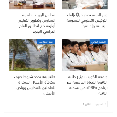
وزير التربية يصدر قرارًا بإلغاء
مجلس الوزراء: جاهزية
الترخيص التعليمي للمدرسة
المدارس وتطوير التعليم
الإيرانية وإغلاقها
أولوية مع انطلاق العام
الدراسي الجديد
التعليم العالي
أخبار المدارس
جامعة الكويت تهيّئ طلبة
«التربية» تحدد شروط صرف
الثانوية للحياة الجامعية عبر
مكافأة الأعمال الممتازة
برنامج «PRE» في نسخته
للعاملين بالمدارس ورياض
الثانية
الأطفال
السابق
التالي