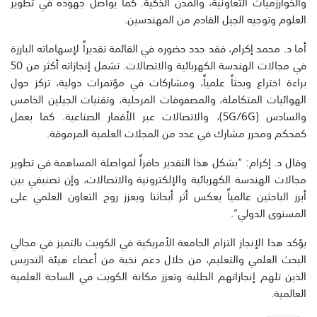
والخوارزميات التعاونية، والمدن الذكية. كما يواصل جهوده في تطوير
العلوم وتوجيه الجيل القادم من المهندسين.
أما د. محمد إكرام، فقد جدد حضوره في القائمة تقديراً لإسهاماته البارزة
في مجالات الهندسة الكهربائية والاتصالات. تشمل إنجازاته أكثر من 50
براءة اختراع وبحثاً علمياً، ومشاركات في مؤتمرات دولية، تركز حول
الهوائيات المتكاملة، والمصفوفات المرحلية، وتقنيات الجيلين الخامس
والسادس (5G/6G)، والاتصالات عبر الأقمار الصناعية. كما يعمل
كمحكم ومحرر مشارك في عدد من المجلات العلمية المرموقة.
وقال د. إكرام: “يشكل هذا التقدير حافزاً لمواصلة المساهمة في تطوير
مجالات الهندسة الكهربائية والإلكترونية والاتصالات، وإن تصنيفي بين
أبرز الباحثين عالمياً يعكس أثر أبحاثنا ويعزز روح التعاون العلمي على
المستوى الدولي”.
يؤكد هذا الإنجاز التزام الجامعة الأمريكية في الكويت بالتميز في مجالي
البحث العلمي والتعليم، من خلال دعم نخبة من أعضاء هيئة التدريس
الذين تلهم إنجازاتهم الطلبة وتعزز مكانة الكويت في الساحة العلمية
العالمية.