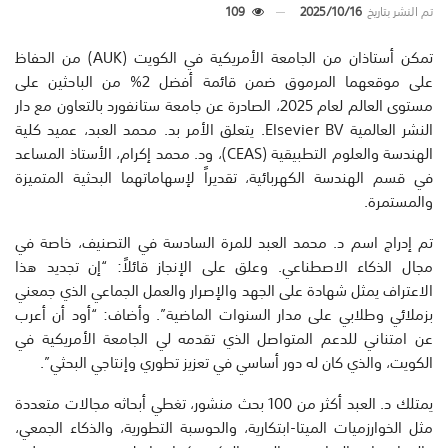
تم النشر بتاريخ
2025/10/16
109
تمكن أستاذان من الجامعة الأمريكية في الكويت (AUK) من الحفاظ
على موقعهما المرموق ضمن قائمة أفضل 2% من الباحثين على
مستوى العالم لعام 2025، الصادرة عن جامعة ستانفورد بالتعاون مع دار
النشر العالمية Elsevier BV. يتعلق الأمر بد. محمد العبد، عميد كلية
الهندسة والعلوم التطبيقية (CEAS)، ود. محمد إكرام، الأستاذ المساعد
في قسم الهندسة الكهربائية، تقديراً لإسهاماتهما البحثية المتميزة
والمستمرة.
تم إدراج اسم د. محمد العبد للمرة السادسة في التصنيف، خاصة في
مجال الذكاء الاصطناعي. وعلق على الإنجاز قائلاً: “إن تجديد هذا
الاعتراف يمثل شهادة على الجهد والإصرار والعمل الجماعي الذي جمعني
بزملائي وطلابي على مدار السنوات الماضية”. وأضاف: “أود أن أعرب
عن امتناني للدعم المتواصل الذي تقدمه لي الجامعة الأمريكية في
الكويت، والذي كان له دور أساسي في تعزيز تطوري وإنتاجي البحثي”.
يمتلك د. العبد أكثر من 100 بحث منشور، تغطي أبحاثه مجالات متعددة
مثل الخوارزميات الميتا-ابتكارية، والحوسبة التطورية، والذكاء الجمعي،