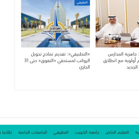
التطبيقي
 جاهزية المدارس
«التطبيقي»: تقديم نماذج تحويل
م أولوية مع انطلاق
الرواتب لمستحقي «التفوق» حتى 31
الجديد
الجاري
ية
التعليم الخاص
جامعة الكويت
التطبيقي
الجامعات الخاصة
طلابنا ب