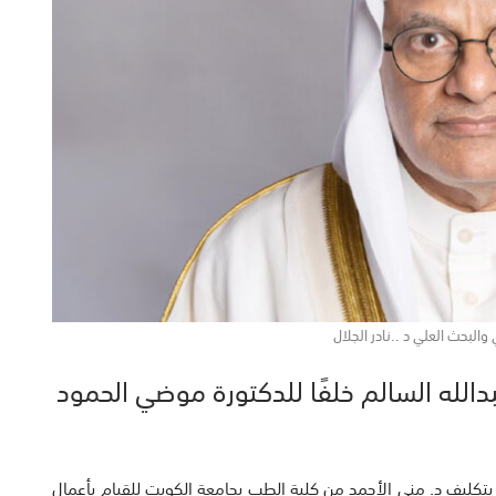
 والبحث العلي د ..نادر الجلال
دالله السالم خلفًا للدكتورة موضي الحمود
رًا بتكليف د. منى الأحمد من كلية الطب بجامعة الكويت للقيام بأعمال