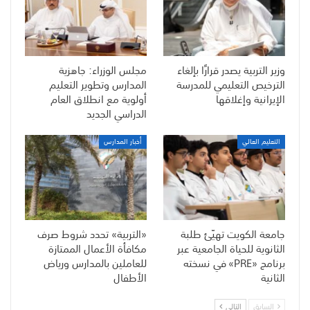
وزير التربية يصدر قرارًا بإلغاء
مجلس الوزراء: جاهزية
الترخيص التعليمي للمدرسة
المدارس وتطوير التعليم
الإيرانية وإغلاقها
أولوية مع انطلاق العام
الدراسي الجديد
التعليم العالي
أخبار المدارس
جامعة الكويت تهيّئ طلبة
«التربية» تحدد شروط صرف
الثانوية للحياة الجامعية عبر
مكافأة الأعمال الممتازة
برنامج «PRE» في نسخته
للعاملين بالمدارس ورياض
الثانية
الأطفال
السابق
التالي