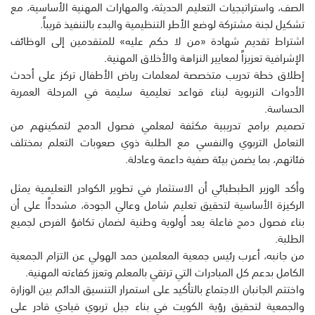
الصف، واستراتيجيات التعليم الحديثة، والمهارات المهنية الأساسية، مع
تشكيل لجنة مشتركة لوضع الأطر التنظيمية والبدء بالتنفيذ قريباً.
اشتراط تقديم شهادة «من لا حكم عليه» للمتقدمين إلى الوظائف
الإشرافية تعزيزاً لمعايير النزاهة والأخلاق المهنية.
إطلاق خطة تدريب متخصصة لمعلمات رياض الأطفال تركز على أحدث
الأدوات التربوية لبناء قواعد تعليمية سليمة في المرحلة العمرية
الحساسة.
تصميم برامج تدريبية مكثفة لمعلمي فصول الدمج لتمكينهم من
التعامل التربوي والنفسي مع الطلبة ذوي صعوبات التعلم بمختلف
فئاتهم، بما يضمن بيئة صفية داعمة وعادلة.
وأكد الوزير الطبطبائي أن الاستثمار في تطوير الكوادر التعليمية يمثل
الركيزة الأساسية لتحقيق تعليم شامل وعالي الجودة، مشدداًا على أن
بناء فصول دمج فاعلة يعد أولوية وطنية لضمان تكافؤ الفرص لجميع
الطلبة.
من جانبه، أعرب رئيس جمعية المعلمين حمد الهولي عن التزام الجمعية
الكامل بدعم كل المبادرات التي ترتقي بالمعلم وتعزز كفاءته المهنية.
واختتم الجانبان الاجتماع بالتأكيد على استمرار التنسيق الدائم بين الوزارة
والجمعية لتحقيق رؤية الكويت في بناء جيل تربوي قيادي قادر على