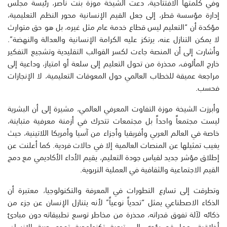
وفي كلمتها الافتتاحية، دعت الشيخة موزة بنت ناصر، رئيسة مجلس
إدارة مؤسسة قطر، إلى جعل القيم الإنسانية محور النظم التعليمية،
مؤكدة أن “التعليم ليس قطاع خدمة عام مثل غيره، بل هو حق متوارث
لا يمكن التنازل عنه، يرتكز عليه الكرامة الإنسانية والعدالة والنهضة”.
وأشارت إلى أن المنصة جاءت لكسر القوالب التقليدية وتشجيع التفكير
خارج المألوف، محذرة من تحول التعليم إلى سلعة أو امتياز، وداعية إلى
مراجعة عميقة للخطاب العالمي حول المعوقات التعليمية، لا الإنجازات
فحسب.
وأبرزت الشيخة موزة التفاوت المعرفي العالمي، مشيرة إلى أن البشرية
ليست مجتمعاً واحداً بل مجتمعات تتحرك في أزمنة معرفية متباينة،
خاصة في العالم العربي وأفريقيا وأجزاء من آسيا وأمريكا اللاتينية، حيث
يغيب تمثيلها عن المنصات العالمية إلا في حالات فردية. كما أعلنت عن
إطلاق مؤشر جديد لقياس جودة التعليم، يقيم الأداء الأكاديمي مع دمج
القيم الاجتماعية والثقافية في العملية التربوية.
وتطرقت إلى تسارع التطورات في المعرفة والتكنولوجيا، معتبرة أن
الذكاء الاصطناعي يمثل “تحدياً نوعياً” لأنه يتنازل الإنسان عن جزء من
ذكائه لآلة تفوق قدراته، محذرة من مخاطر توسع تطبيقاته دون مبادئ
أخلاقية، مما قد يؤدي إلى تبعية تكنولوجية تهدد حرية الإنسان.