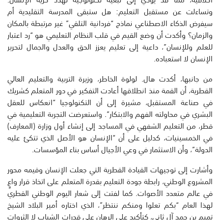
وتساءلت عن مستقبل التعليم: هل ستبقى المدرسة التقليدية أم
سيفرض الذكاء الاصطناعي نماذج “فردانية التلقي” غير مرتبطة بالمكان
والزمان؟ وأكدت أن وضع القيم في قلب النظام التعليمي هو “رد اعتبار
للعلم وللإنسان”، داعية إلى تعليم يعزز الحق والعدل والجمال لتحرير
الإنسان لا استعباده.
من جانبها، أكدت هال. لولوة الخاطر، وزيرة التربية والتعليم العالي
القطرية، أن القمة منذ انطلاقها أعادت التفكير في دور المتعلم كشريك
في صناعة المستقبل، مشيرة إلى أن التكنولوجيا “انعكاس للعقل
البشري في محاولته الفهم والابتكار”. واستعرضت التجربة التعليمية في
قطر، من التعليم الشفهي في المساجد إلى إنشاء أول وزارة (المعارف)
في الخمسينيات، كدليل على أن “الإنسان هو الأصل الذي تتكئ عليه
الدولة”، وأن الاستثمار في وعي الأجيال أساس بناء المؤسسات.
وأشارت إلى توجيهات القيادة القطرية التي جعلت الإنسان وقيمه محور
المشروع الوطني، رابطة جودة التعليم بقدرة المتعلم على اتخاذ قرار واعٍ
في عالم متعدد الأصوات. كما لفتت إلى شعار اليوم الوطني القطري
لهذا العام “بكم تعلوا ومنكم ننتظر”، الذي اختاره أمير البلاد الشيخ
تميم بن حمد آل ثاني، كتأكيد على الرهان على قدرات الشباب لا الثروات