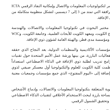
ويعقد الحدث هذا العام بالتزامن مع المؤتمر الدولي العاشر لتكنولوجيات المعلومات والاتصال وإمكانية النفاذ الرقمي ICTA
2025، إلى جانب سلسلة من ورش العمل والفعاليات المرافقة التي تمتد من 3 إلى 7 ديسمبر، لتشكل منظومة متكاملة من
الإعاقة.
ختبر البحوث في تكنولوجيا المعلومات والاتصالات والهندسة
الكهربائية بجامعة تونس Latice Lab، ومنظمة IEEE – فرع الكويت، ومعهد الكويت للأبحاث العلمية، وجامعة الكويت، وW3C
ت، ومؤسسة مدى قطر، والهيئة العامة لشؤون ذوي الإعاقة.
لمؤسسات الأكاديمية والمنظمات الدولية، بعد النجاح الذي حققه
د من الفعاليات البارزة، من بينها ورشة عمل الأمم المتحدة حول تقنيات
امج تدريب لطلبة ذوي الإعاقة في الذكاء الاصطناعي استعداداً
 41 طالباً و10 معلمين. كما نظمت كلية الكويت للعلوم والتكنولوجيا أول معسكر صيفي لذوي
، إضافة إلى «اليوم المفتوح» الذي جمع مؤسسات وجمعيات معنية
اً من المحاور الحيوية المتعلقة بتكنولوجيا المعلومات والاتصالات، وإدماج الأشخاص
مساحة بارزة لبحث الاستخدام الأخلاقي لتقنيات الذكاء الاصطناعي
ان وتحقيق الشمول الرقمي.