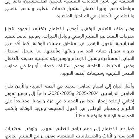
المضيفة في تأمين الخدمات التعليمية للاجئين الفلسطينيين، داعياً إلى
مواصلة دعم أونروا لضمان استمرار خدمات التعليم والدعم النفسي
والاجتماعي للأطفال في المناطق المتضررة.
وفي ملف التعليم الرقمي، أوصى الاجتماع بتكثيف الجهود لتعزيز
مخرجات التعلم عبر التعليم الرقمي وتبادل الخبرات، وتوفير الدعم لتنفيذ
استراتيجية التحول الرقمي في مناطق عمليات الوكالة. كما أكد على
ضرورة تمويل صيانة المدارس وبنائها وتأهيلها، بما يشمل استبدال
المباني المستأجرة وتقليل الازدحام وتوفير بيئة تعليمية صديقة للأطفال
وذوي الاحتياجات الخاصة، ودعم استئناف خدمات أونروا في مدارس
القدس الشرقية ومخيمات الضفة الغربية.
وأشار البيان إلى افتتاح مدارس جديدة في الضفة الغربية والأردن خلال
العامين الدراسيين 2024-2025 و2025-2026، داعياً إلى توفير تمويل
إضافي لإعادة إعمار المدارس المدمرة في غزة وسوريا، ومشدداً على
الالتزام بالمنهاج الوطني في الدول المضيفة وتزويد الوكالة بالكتب
المدرسية الورقية والرقمية مجاناً.
كما دعا الاجتماع إلى دعم برامج التعليم المهني، وتوفير المختبرات
المدرسية والأثاث والمستلزمات التعليمية، وتعزيز برامج التعليم الجامع،