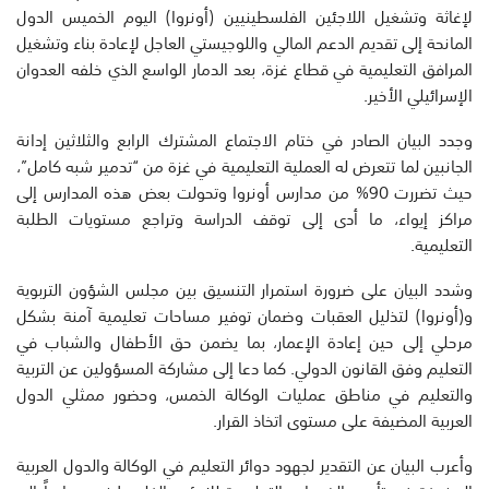
لإغاثة وتشغيل اللاجئين الفلسطينيين (أونروا) اليوم الخميس الدول
المانحة إلى تقديم الدعم المالي واللوجيستي العاجل لإعادة بناء وتشغيل
المرافق التعليمية في قطاع غزة، بعد الدمار الواسع الذي خلفه العدوان
الإسرائيلي الأخير.
وجدد البيان الصادر في ختام الاجتماع المشترك الرابع والثلاثين إدانة
الجانبين لما تتعرض له العملية التعليمية في غزة من “تدمير شبه كامل”،
حيث تضررت 90% من مدارس أونروا وتحولت بعض هذه المدارس إلى
مراكز إيواء، ما أدى إلى توقف الدراسة وتراجع مستويات الطلبة
التعليمية.
وشدد البيان على ضرورة استمرار التنسيق بين مجلس الشؤون التربوية
و(أونروا) لتذليل العقبات وضمان توفير مساحات تعليمية آمنة بشكل
مرحلي إلى حين إعادة الإعمار، بما يضمن حق الأطفال والشباب في
التعليم وفق القانون الدولي. كما دعا إلى مشاركة المسؤولين عن التربية
والتعليم في مناطق عمليات الوكالة الخمس، وحضور ممثلي الدول
العربية المضيفة على مستوى اتخاذ القرار.
وأعرب البيان عن التقدير لجهود دوائر التعليم في الوكالة والدول العربية