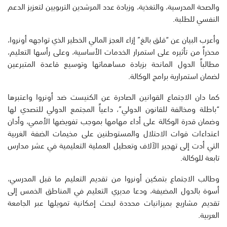
والصحة المدرسية، والتغذية، وزيادة عدد المرشدين التربويين لتعزيز الدعم
النفسي للطلبة.
وأعرب البيان عن “قلق بالغ” إزاء العجز المالي الخطير الذي تواجهه أونروا،
محذراً من تأثيره على استمرار الخدمات الأساسية، وعلى رأسها التعليم،
مطالباً الدول المانحة بزيادة مساهماتها وتوسيع قاعدة المتبرعين
لضمان استمرارية برامج الوكالة.
كما دان الاجتماع القوانين الصادرة عن الكنيست ضد أونروا واعتبرها
“باطلة ومخالفة للقانون الدولي”، داعياً المجتمع الدولي للتصدي لها
وضمان قدرة الوكالة على أداء مهامها بموجب تفويضها الأممي، وأدان
اعتداءات قوات الاحتلال والمستوطنين على مخيمات الضفة الغربية
التي أدت إلى تهجير الآلاف وتعطيل العملية التعليمية في عشر مدارس
تابعة للوكالة.
وطالب الاجتماع بتمكين أونروا من تقديم التعليم ما قبل المدرسي،
أسوة بالدول المضيفة، ودعا مديري التعليم في المناطق الخمس إلى
تقديم مشاريع بميزانيات محددة لبحث إمكانية تمويلها عبر الجامعة
العربية.