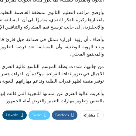
اللغوية والفكرية للطلبة، بما يعزز مكانة الكويت كمركز م
وأوضح مراقب التعليم الثانوي بمنطقة العاصمة التعليمي
باعتبارها ركيزة للفكر النقدي، مشيرًا إلى أن المسابقة 
والإنجليزية، إلى جانب ترسيخ قيم المشاركة والتنافس الإ
وأضاف أن رؤية الوزارة تتمثل في صناعة جيل قارئ قادر
وبناء الهوية الوطنية، وأن المسابقة تعد فرصة لتطوي
والمجتمع المحلي.
من جانبها، شددت بطلة الموسم التاسع غالية العنزي من
الأجيال في تعزيز ثقافة القراءة، مؤكدة أن القراءة جس
توفير منصة تُظهر قدرات الطلبة وتدعم مهاراتهم اللغوية 
وأعربت غالية العنزي عن امتنانها للتجربة التي قالت إنها ت
بالنفس وتطوير مهارات التعبير والعرض أمام الجمهور.
Linkedin
Twitter
Facebook
مشاركة