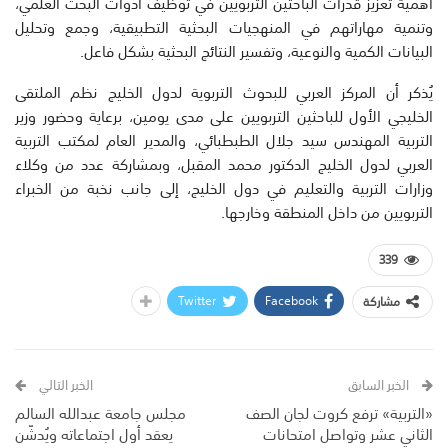
أهمية تعزيز قدرات الباحثين التربويين في توظيف أدوات البحث العلمي،
وتنمية مهاراتهم في المنهجيات البحثية التطبيقية، وجمع وتحليل
البيانات الكمية والنوعية، وتفسير النتائج البحثية بشكل فاعل.
يُذكر أن المركز العربي للبحوث التربوية لدول الخليج نظم الملتقى
الخليجي الأول للباحثين التربويين على مدى يومين، برعاية وحضور وزير
التربية المهندس سيد جلال الطبطبائي، والمدير العام لمكتب التربية
العربي لدول الخليج الدكتور محمد المقبل، وبمشاركة عدد من وكلاء
وزارات التربية والتعليم في دول الخليج، إلى جانب نخبة من الخبراء
التربويين من داخل المنطقة وخارجها.
339
Twitter
Facebook
مشاركة
الخبر السابق
الخبر التالي
«التربية» ترفع كروت لجان الصف
مجلس جامعة عبدالله السالم
الثاني عشر وتواصل امتحانات
يعقد أول اجتماعاته ويُدشّن