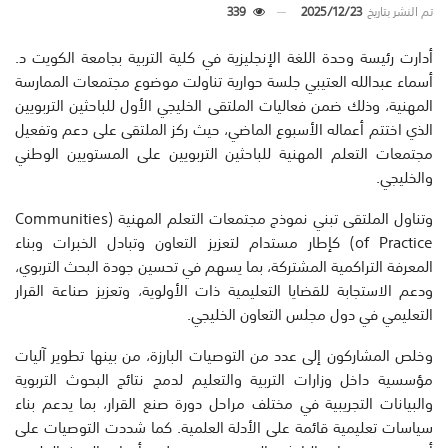
تم النشر بتاريخ
2025/12/23
339
أدارت رئيسة وحدة اللغة الإنجليزية في كلية التربية بجامعة الكويت د.
أسماء عبدالله العتيبي جلسة حوارية تناولت موضوع مجتمعات الممارسة
المهنية، وذلك ضمن فعاليات الملتقى الخليجي الأول للباحثين التربويين
الذي اختتم أعماله الأسبوع الماضي، حيث ركز الملتقى على دعم وتفعيل
مجتمعات التعلم المهنية للباحثين التربويين على المستويين الوطني
والخليجي.
وتناول الملتقى تبني نموذج مجتمعات التعلم المهنية (Communities
of Practice) كإطار مستدام لتعزيز التعاون وتبادل الخبرات وبناء
المعرفة التراكمية المشتركة، بما يسهم في تحسين جودة البحث التربوي،
ودعم الاستجابة للقضايا التعليمية ذات الأولوية، وتعزيز صناعة القرار
التعليمي في دول مجلس التعاون الخليجي.
وخلص المشاركون إلى عدد من التوصيات البارزة، من بينها تطوير آليات
مؤسسية داخل وزارات التربية والتعليم لدمج نتائج البحوث التربوية
والبيانات التجريبية في مختلف مراحل دورة صنع القرار، بما يدعم بناء
سياسات تعليمية قائمة على الأدلة العلمية. كما شددت التوصيات على