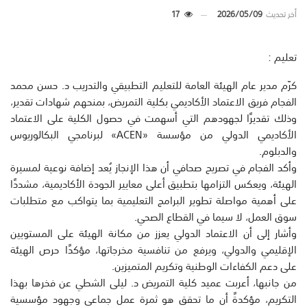
أخر تحديث
2026/05/09
17
تعليم :
كرّم مدير عام الهيئة العامة للتعليم التطبيقي والتدريب د. حسن محمد
الفجام فريق الاعتماد الأكاديمي بكلية التمريض، بمنحهم شهادات تقدير،
وذلك تقديرًا لجهودهم التي أسهمت في حصول الكلية على الاعتماد
الأكاديمي الدولي من مؤسسة «ACEN» لبرنامجي البكالوريوس
والدبلوم.
وأكد الفجام في تصريح صحافي أن هذا الإنجاز يُعد إضافة نوعية لمسيرة
الهيئة، ويعكس التزامها بتطبيق أعلى معايير الجودة الأكاديمية، مشددًا
على أهمية مواصلة تطوير البرامج التعليمية بما يتواكب مع متطلبات
سوق العمل، لا سيما في القطاع الصحي.
وأشار إلى أن الاعتماد الدولي يعزز من مكانة الهيئة على المستويين
الإقليمي والدولي، ويرفع من تنافسية مخرجاتها، مؤكدًا حرص الهيئة
على دعم الكفاءات الوطنية وتكريم المتميزين.
من جانبها، أعربت عميد كلية التمريض د. ليلى الشطي عن فخرها بهذا
التكريم، مؤكدةً أن ما تحقق هو ثمرة عمل جماعي وجهود مؤسسية