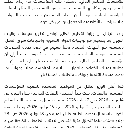
مؤسسات التعليم العالي، وتمكين تلك المؤسسات من إدارة خطط
القبول وفق إمكاناتها المعتمدة، بما يحقق الاستخدام الأمثل للمقاعد
الدراسية المتاحة، موضحاً أن أعداد المقبولين تحدد بحسب الضوابط
والاشتراطات الأكاديمية المعمول بها في كل جهة.
وأكد الجلال أن وزارة التعليم العالي تواصل تطوير سياسات وآليات
القبول بما ينسجم مع توجهات الدولة التنموية واحتياجات سوق العمل،
بالتنسيق مع الجهات المعنية، وبما يسهم في تعزيز جودة المخرجات
التعليمية وتوجيه الطلبة نحو التخصصات ذات الأولوية، مشيراً إلى أن
مؤسسات التعليم العالي في دولة الكويت تعمل على إعداد كوادر
وطنية تمتلك الكفاءة والمهارات اللازمة للمنافسة محلياً ودولياً، بما
يدعم مسيرة التنمية ويواكب متطلبات المستقبل.
كما أعلن الوزير الجلال عن المواعيد المعتمدة للتقديم للمؤسسات
التعليمية والبعثات، حيث يبدأ التسجيل للبعثات الخارجية خلال الفترة من
14 يونيو 2026 حتى 7 يوليو 2026، فيما تستقبل جامعة عبدالله السالم
طلبات التقديم من 2 يوليو 2026 حتى 15 يوليو 2026، وتبدأ جامعة
الكويت استقبال تقديم الطلبة خلال الفترة من 18 يوليو 2026 حتى 28
يوليو 2026، بينما تنطلق فترة التسجيل لبعثات الجامعات الخاصة من 3
أغسطس حتى 13 أغسطس 2026، في حين يبدأ التقديم للهيئة العامة