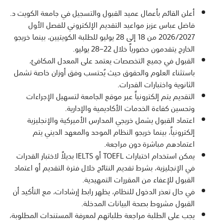
أعلن القائم بأعمال عميد القبول والتسجيل في جامعة الكويت د.
فاضل عباس عزيز مواعيد التقديم الإلكتروني للفصل الأول
2026/2027 من 18 إلى 28 يوليو للطلبة الكويتيين، بينما خريجو
الخارج يتقدمون حضورياً خلال 22–28 يوليو.
القبول في جميع التخصصات يعتمد على المعدل المكافئ،
باستثناء العلوم والحقوق حيث يُحتسب وفق أوزان خاصة تشمل
الثانوية واختبارات القدرات.
التقديم يتم إلكترونياً عبر موقع الجامعة لتسهيل الإجراءات
وتحسين كفاءة الخدمات الأكاديمية والإدارية.
اعتماد القبول يشمل خريجي المدارس الأميركية والإنجليزية
إلكترونياً، بينما خريجو النظام الموحد والمعهد الديني يتم
اعتمادهم مباشرة دون مراجعة.
يمكن استخدام اختبارات TOEFL أو IELTS بديلاً لاختبار القدرات
في الإنجليزية، بشرط تقديم النتائج خلال فترة التقديم أو اعتماد
القبول للإعفاء من المقررات التمهيدية.
في حال تعذر الدخول للنظام، يظهر رابط إرشادات، مع التأكيد أن
القبول مشروط بصحة البيانات المدخلة.
يجب على الطلبة مراجعة طلباتهم لمعرفة المستندات المطلوبة،