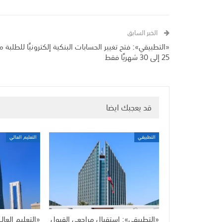
الخبر السابق
«التطبيقي»: فتح تغيير الحسابات البنكية إلكترونيًا للطلبة 
25 إلى 30 شهريًا فقط
قد يعجبك ايضا
التطبيقي
التعليم العالي
«التطبيقي»: استقبال مراجعي القبول
«التعليم العا