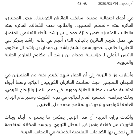
أخر تحديث
2026/05/14
43
في أجواء احتفالية مميزة، شاركت الفائزتان الكويتيتان هدى المطيري،
الفائزة بفئة «المعلم المتميز»، والطالبة حصة الكعاك، الفائزة بفئة
«الطالب المتميز» ضمن جائزة حمدان بن راشد للأداء التعليمي المتميز،
في حفل تكريم الفائزين بالجائزة الذي أُقيم في قاعة راشد بمركز دبي
التجاري العالمي، بحضور سمو الشيخ راشد بن حمدان بن راشد آل مكتوم،
الرئيس الأعلى لـ مؤسسة حمدان بن راشد آل مكتوم للعلوم الطبية
والتربوية.
وأشارت وزارة التربية إلى أن الحفل شهد تكريم نخبة من المتميزين في
الميدان التعليمي، حيث تسلمت الفائزتان الكويتيتان الجائزة وسط أجواء
احتفالية عكست مكانة الجائزة ودورها في دعم التميز والإبداع التربوي،
وذلك بمرافقة المنسق العام للجائزة في دولة الكويت ومدير عام الإدارة
العامة للتواجيه والبحوث والمناهج محمد علي العتيبي.
وأكدت وزارة التربية أن هذا الإنجاز يعكس ما يتمتع به أبناء وبنات
الكويت من كفاءة وتميز في المجال التربوي، ويجسد المكانة المتقدمة
التي تحظى بها الكفاءات التعليمية الكويتية في المحافل العربية.