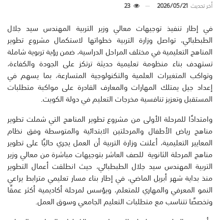
أخر تحديث
2026/05/21
23
في إطار تنفيذ توجيهات معالي وزير التربية المهندس سيد جلال
الطبطبائي، تواصل وزارة التربية خطواتها لاستكمال مشروع تطوير
المناهج التعليمية في مختلف المراحل الدراسية، ضمن رؤية تربوية شاملة
تستهدف بناء منظومة تعليمية حديثة ترتكز على الجودة والكفاءة،
وتواكب المتغيرات العلمية والتكنولوجية المتسارعة، بما يسهم في
إعداد جيل يمتلك المهارات والمعارف القادرة على مواكبة متطلبات
المستقبل وتعزيز تنافسية مخرجات التعليم في دولة الكويت.
وامتدادًا للمرحلة الأولى من مشروع تطوير المناهج التي شملت تطوير
مناهج رياض الأطفال والمرحلتين الابتدائية والمتوسطة وفق نظام
المعايير التعليمية، أعلنت وزارة التربية أن العمل يجري حاليًا على تطوير
مناهج المرحلة الثانوية للصف العاشر بتوجيهات مباشرة من معالي وزير
التربية المهندس سيد جلال الطبطبائي، حيث انطلقت أعمال التطوير
منذ بداية شهر أبريل الماضي، في إطار بناء مسار تعليمي مترابط يراعي
النمو المعرفي والمهاري للمتعلم، ويؤسس لمرحلة أكاديمية أكثر عمقًا
وتخصصًا تتناسب مع متطلبات التعليم الجامعي وسوق العمل.