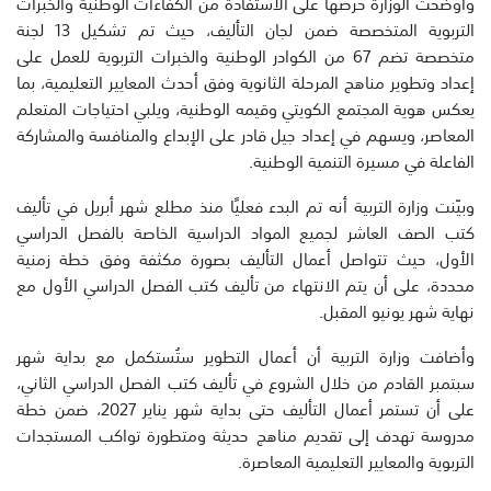
وأوضحت الوزارة حرصها على الاستفادة من الكفاءات الوطنية والخبرات
التربوية المتخصصة ضمن لجان التأليف، حيث تم تشكيل 13 لجنة
متخصصة تضم 67 من الكوادر الوطنية والخبرات التربوية للعمل على
إعداد وتطوير مناهج المرحلة الثانوية وفق أحدث المعايير التعليمية، بما
يعكس هوية المجتمع الكويتي وقيمه الوطنية، ويلبي احتياجات المتعلم
المعاصر، ويسهم في إعداد جيل قادر على الإبداع والمنافسة والمشاركة
الفاعلة في مسيرة التنمية الوطنية.
وبيّنت وزارة التربية أنه تم البدء فعليًا منذ مطلع شهر أبريل في تأليف
كتب الصف العاشر لجميع المواد الدراسية الخاصة بالفصل الدراسي
الأول، حيث تتواصل أعمال التأليف بصورة مكثفة وفق خطة زمنية
محددة، على أن يتم الانتهاء من تأليف كتب الفصل الدراسي الأول مع
نهاية شهر يونيو المقبل.
وأضافت وزارة التربية أن أعمال التطوير ستُستكمل مع بداية شهر
سبتمبر القادم من خلال الشروع في تأليف كتب الفصل الدراسي الثاني،
على أن تستمر أعمال التأليف حتى بداية شهر يناير 2027، ضمن خطة
مدروسة تهدف إلى تقديم مناهج حديثة ومتطورة تواكب المستجدات
التربوية والمعايير التعليمية المعاصرة.