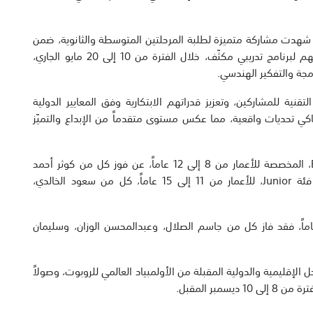
ة شهدت مشاركة متميزة لطلبة المرحلتين المتوسطة والثانوية، ضمن
فئات Elementary وJunior وSenior، وذلك بعد خضوعهم لبرنامج تدريبي مكثّف، خلال الفترة من 10 إلى 20 مايو الجاري،
مجة والتفكير الهندسي.
تقنية للمشاركين، وتعزيز قدراتهم الابتكارية وفق المعايير الدولية
كي تحديات واقعية، مما عكس مستوى متقدماً من الإبداع والتميّز
وأضاف أن نتائج المسابقة أسفرت، في فئة Elementary، المخصصة للأعمار من 8 إلى 12 عاماً، عن فوز كل من كوثر أحمد
جواهري، وعلي البلوشي، ومحمد الصراف، فيما فاز في فئة Junior، للأعمار من 11 إلى 15 عاماً، كل من سعود الخالدي،
في فئة Senior، المخصصة للأعمار من 14 إلى 19 عاماً، فقد فاز كل من جاسم الصلال، وعبدالمحسن الوزان، وسليمان
ل الإقليمية والدولية المقبلة من الأولمبياد العالمي للروبوت، وصولاً
مبر المقبل.