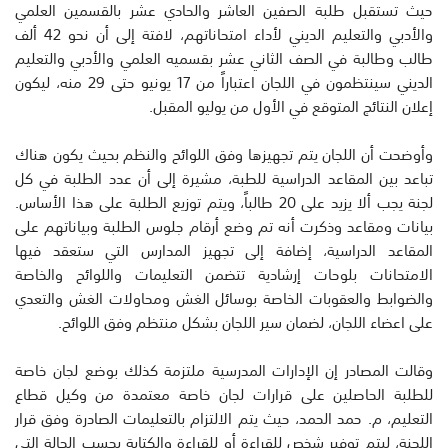
حيث تستقبل طلبة الصفين العاشر والحادي عشر بالقسمين العلمي
والأدبي والتعليم الديني لأداء امتحاناتهم، لافتة إلى أن نحو 42 ألف
طالب وطالبة في الصف الثاني عشر بقسميه العلمي والأدبي والتعليم
الديني سينتظمون في اللجان اعتباراً من 17 يونيو حتى 29 منه، ليكون
إعلان النتائج المتوقع في الأول من يوليو المقبل.
وأوضحت أن اللجان يتم تجهيزها وفق اللوائح والنظم بحيث يكون هناك
تباعد بين المقاعد الدراسية للطبة، مشيرة إلى أن عدد الطلبة في كل
لجنة يجب ألا يزيد على 20 طالباً، ويتم توزيع الطلبة على هذا الأساس.
بيانات ومقاعد وذكرت أنه تم وضع أرقام جلوس الطلبة وبياناتهم على
المقاعد الدراسية، إضافة إلى تجهيز المدارس التي ستعقد فيها
الامتحانات بلوحات إرشادية تتضمن التعليمات واللوائح والخاصة
والضوابط والعقوبات الخاصة بوسائل الغش ومحاولات الغش والتعدي
على اعضاء اللجان، لضمان سير اللجان بشكل منتظم وفق اللوائح.
وقالت المصادر إن الإدارات المدرسية ملتزمة كذلك بوضع لجان خاصة
للطلبة الحاصلين على قرارات لجان خاصة معتمدة من وكيل قطاع
التعليم، م. حمد الحمد، حيث يتم الالتزام بالتعليمات الصادرة وفق قرار
اللجنة، ليتم توفير شخص للقراءة أو للقراءة والكتابة بحسب الحالة التي