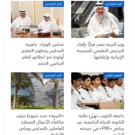
أخبار المدارس
أخبار المدارس
وزير التربية يصدر قرارًا بإلغاء
مجلس الوزراء: جاهزية
الترخيص التعليمي للمدرسة
المدارس وتطوير التعليم
الإيرانية وإغلاقها
أولوية مع انطلاق العام
الدراسي الجديد
التعليم العالي
أخبار المدارس
جامعة الكويت تهيّئ طلبة
«التربية» تحدد شروط صرف
الثانوية للحياة الجامعية عبر
مكافأة الأعمال الممتازة
برنامج «PRE» في نسخته
للعاملين بالمدارس ورياض
الثانية
الأطفال