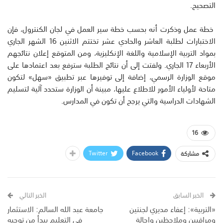
التصحيح.
خطة عمل وذكرت أنه بحسب خطة سير العمل في لجان الكنترول، فإن
الاختبارات لطلبة العاشر والحادي عشر تختتم الاثنين 16 الشهر الجاري
بمواد التربية الإسلامية واللغة الإنكليزية، ومن المتوقع إعلان نتائجهم
الأربعاء 17 الجاري. ولفتت إلى أن نتائج الطلبة سترفع بعد اعتمادها على
موقع الوزارة الرسمي، إضافة إلى توفيرها عبر تطبيق «سهل» لتكون
متاحة لأولياء الأمور للاطلاع عليها، مبينة أن الوزارة ستحدد آلية لتسليم
الشهادات الدراسية والتي يرجح أن تكون في المدارس.
16
Twitter
Facebook
مشاركة
الخبر السابق
الخبر التالي
«التربية»: إعفاء مديري لجنتين
جامعة عبد الله السالم: الاستثمار
ومراقبين وملاحظين وإحالة
في التعليم يبدأ من توجيه