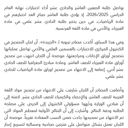
يواصل طلبة الصفين العاشر والحادي عشر أداء اختبارات نهاية العام
الدراسي 2026/2025، إذ يؤدي طلبة العاشر صباح الغد اختبارهم في
مادة الرياضيات، في حين يختبر طلبة الحادي عشر علمي في مادة
الفيزياء، والأدبي في مادة اللغة الفرنسية.
وفي هذا السياق، أكدت مصادر تربوية لـ «الجريدة»، أن لجان التصحيح في
الكنترول المركزي للاختبارات بالقسمين العلمي والأدبي تواصل عملياتها
بتصحيح أوراق الإجابات ومراجعتها، موضحة أن اللجان انتهت من تصحيح
أوراق مادة الفيزياء للصف العاشر، ومادة مبادئ الجغرافيا للصف الحادي
عشر أدبي، إضافة إلى الانتهاء من تصحيح اوراق مادة الرياضيات للحادي
عشر علمي.
وأضافت المصادر أن اللجان شارفت على الانتهاء من تصحيح مواد اللغة
العربية للصف العاشر، والإحصاء والكيمياء للصف الحادي عشر، لافتة إلى
أن قياديي الوزارة وجّهوا مسؤولي الكنترول إلى الحرص على مصلحة
الطلبة ودقة النتائج. وأشارت إلى أن النتائج الأولية لمعظم المواد التي
تم الانتهاء من تصحيحها جاءت ضمن النسب المعتادة تقريباً، موضحة أن
اللجان تعمل بشكل متواصل على فترتين صباحية ومسائية لتسريع إنجاز