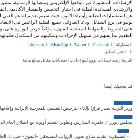
الإرشادات المنشورة عبر موقعها الإلكتروني ومنصاتها الرسمية، مشير
والإرشادي لمساندة الطلبة في اختيار التخصص والمسار الأكاديمي المن
يوليو في برج السنابل. ودعا العدواني جميع الطلبة الراغبين في الابتعا
على الشروط والضوابط المنظمة للقبول، مؤكداً حرص الوزارة على توفي
التقديم بما يسهم في تسهيل الإجراءات وتمكينهم من استكمال طلبات
مشاركة
Facebook
Twitter
WhatsApp
Linkedin
الخبر السابق
التربية: رصد حسابات تروج لبيع إجابات الامتحانات مقابل مبالغ مالية
قد يعجبك ايضا
أخبار المدارس
وزير التربية يصدر قرارًا بإلغاء الترخيص التعليمي للمدرسة الإيرانية وإغلاقها
أخبار المدارس
مجلس الوزراء: جاهزية المدارس وتطوير التعليم أولوية مع انطلاق العام الد
التطبيقي
«التطبيقي»: تقديم نماذج تحويل الرواتب لمستحقي «التفوق» حتى 31 الجاري