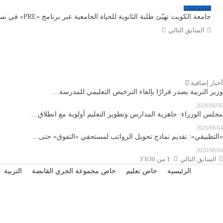
التعليم العالي
جامعة الكويت تهيّئ طلبة الثانوية للحياة الجامعية عبر برنامج «PRE» في نسخته الثانية
السابق
التالي
أخبار إضافية
وزير التربية يصدر قرارًا بإلغاء الترخيص التعليمي للمدرسة…
2026/08/06
مجلس الوزراء: جاهزية المدارس وتطوير التعليم أولوية مع انطلاق…
2026/08/04
«التطبيقي»: تقديم نماذج تحويل الرواتب لمستحقي «التفوق» حتى…
2026/08/04
السابق
التالي
1 من 3٬630
الرئيسية
خاص تعليم
خاص مجموعة الجري القابضة
التربية