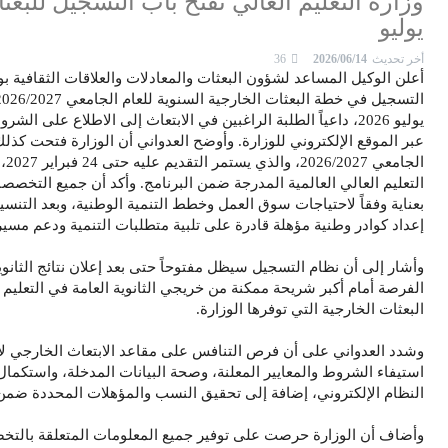
يوليو
أخر تحديث
2026/06/14
36
أعلن الوكيل المساعد لشؤون البعثات والمعادلات والعلاقات الثقافية بو
يوليو 2026، داعياً الطلبة الراغبين في الابتعاث إلى الاطلاع ع
عبر الموقع الإلكتروني للوزارة. وأوضح العدواني أن الوزارة فتحت كذلك
الج
التعليم العالي العالمية المدرجة ضمن البرنامج. وأكد أن جميع التخصص
بعناية وفقاً لاحتياجات سوق العمل وخطط التنمية الوطنية، وبعد التنس
إعداد كوادر وطنية مؤهلة قادرة على تلبية متطلبات التنمية ودعم مس
وأشار إلى أن نظام التسجيل سيظل مفتوحاً حتى بعد إعلان نتائج الثانو
الفرصة أمام أكبر شريحة ممكنة من خريجي الثانوية العامة في التعل
البعثات الخارجية التي توفرها الوزارة.
وشدد العدواني على أن فرص التنافس على مقاعد الابتعاث الخارجي لا 
استيفاء الشروط والمعايير المعلنة، وصحة البيانات المدخلة، واستكم
النظام الإلكتروني، إضافة إلى تحقيق النسب والمؤهلات المحددة ضمن 
وأضاف أن الوزارة حرصت على توفير جميع المعلومات المتعلقة بالت