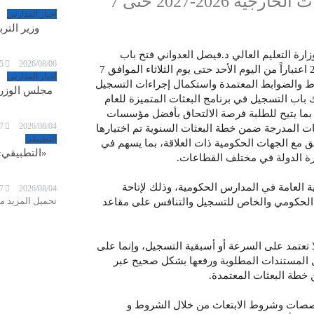
وزارة التعليم العالي تفتح باب التسجيل للبعثات الخارجية 2026-2027 حتى 7
أخبار المدارس
وزير الترب
زارة التعليم العالي د.فيصل العدواني فتح باب
5
2026/08/06
التسجيل في خطة البعثات الخارجية السنوية للعام الجامعي 2026/2027 اعتباراً من اليوم الأحد حتى يوم الثلاثاء الموافق 7
أخبار المدارس
لى الشروط والضوابط المعتمدة واستكمال إجراءات التسجيل
مجلس الوزراء
 باب التسجيل في برنامج البعثات المتميزة للعام
امعي 2026/2027، والذي يستمر التقديم عليه حتى 24 فبراير 2027، بما يتيح للطلبة فرصة الالتحاق بأفضل مؤسسات
7
2026/08/04
ات المدرجة ضمن خطة البعثات السنوية تم اختيارها
التطبيقي
يق مع الجهات الحكومية ذات العلاقة، بما يسهم في
«التطبيقي»
يرة الدولة في مختلف القطاعات.
ية العامة في المدارس الحكومية، وذلك لإتاحة
7
2026/08/04
تحميل المزيد من
يم الحكومي والخاص للتسجيل والتنافس على مقاعد
تعتمد على السرعة أو أسبقية التسجيل، وإنما على
ال المستندات المطلوبة ورفعها بشكل صحيح عبر
خطة البعثات المعتمدة.
خصصات وشروط الابتعاث من خلال الشروط و