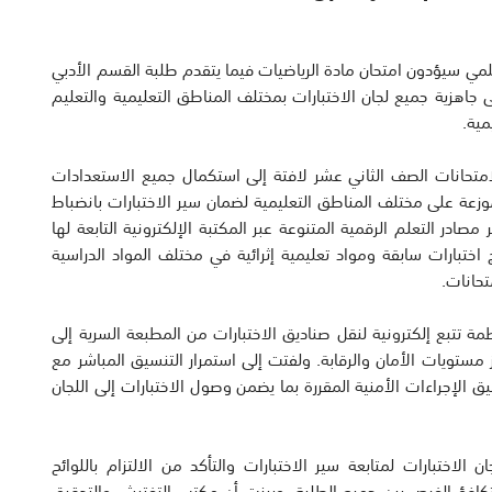
العلمي سيؤدون امتحان مادة الرياضيات فيما يتقدم طلبة القسم الأدبي
 جاهزية جميع لجان الاختبارات بمختلف المناطق التعليمية والتعليم
مية.
ة سيتقدمون لامتحانات الصف الثاني عشر لافتة إلى استكمال جميع الاستعدادات
ار اللجان وتجهيزاتها والبالغ عددها 170 لجنة موزعة على مختلف المناطق التعليمية لضمان سير الاختبارات بانضباط
مصادر التعلم الرقمية المتنوعة عبر المكتبة الإلكترونية التابعة لها
تبارات سابقة ومواد تعليمية إثرائية في مختلف المواد الدراسية
تحانات.
قارب 220 حافلة مجهزة بأنظمة تتبع إلكترونية لنقل صناديق الاختبارات من المطبعة السرية إلى
زز مستويات الأمان والرقابة. ولفتت إلى استمرار التنسيق المباشر مع
يق الإجراءات الأمنية المقررة بما يضمن وصول الاختبارات إلى اللجان
هامهم في لجان الاختبارات لمتابعة سير الاختبارات والتأكد من الالتزام باللوائح
تكافؤ الفرص بين جميع الطلبة. وبينت أن مكتب التفتيش والتدقيق