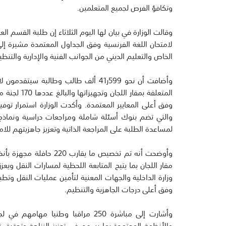
وتكافؤ الفرص لجميع المتعلمين.
وقالت الوزارة في بيان لها اليوم الثلاثاء إن طلبة القسم 
لامتحان اللغة الفرنسية وفق الجداول المعتمدة مشيرة إلى
الخاص والتعليم الديني من الجوانب الفنية والإدارية والتنظي
وأضافت أن نحو 599ر41 ألف طالب وطالب
المتعلقة بمق
وفق أعلى المعايير المعتمدة. وأكدت الوزارة استمرار توفير 
والتي تضم بنوك أسئلة شاملة ومراجعات دراسية ونماذج اخ
لمساعدة الطلبة على المراجعة الذاتية وتعزيز جاهزيتهم للام
وأوضحت أنه تم تخصيص ما ي
مقار اللجان بما يتيح المتابعة اللحظية لمسارات النقل ويع
وزارة الداخلية والجهات المعنية لتأمين عمليات النقل وتطب
وفق أعلى درجات الجاهزية والتنظيم.
وأشارت إلى مباشرة 250 مراقبا وطنيا م
والأنظمة المعتمدة بما يسهم في تعزيز النزاهة وتحقيق 