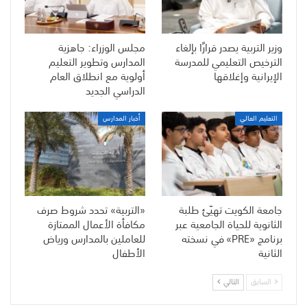
وزير التربية يصدر قرارًا بإلغاء
مجلس الوزراء: جاهزية
الترخيص التعليمي للمدرسة
المدارس وتطوير التعليم
الإيرانية وإغلاقها
أولوية مع انطلاق العام
الدراسي الجديد
التعليم العالي
أخبار المدارس
جامعة الكويت تهيّئ طلبة
«التربية» تحدد شروط صرف
الثانوية للحياة الجامعية عبر
مكافأة الأعمال الممتازة
برنامج «PRE» في نسخته
للعاملين بالمدارس ورياض
الثانية
الأطفال
السابق
التالي