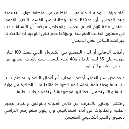
أفاد مراقب توجيه الاجتماعيات بالتكليف في منطقة حولي التعليمية
وليد الوهابي بأن 10,573 طالبا وطالبة من القسم الأدبي تقدموا
لامتحان مادة تاريخ العالم الحديث والمعاصر، موضحاً أن الأسئلة جاءت
في مستوى الطالب المتوسط، ومؤكداً عدم تلقي التوجيه أي ملاحظات
عبر الخط الساخن بشأن الامتحان
وأضاف الوهابي أن لجان التصحيح في الكنترول الأدبي بلغت 103 لجان،
موزعة على 55 لجنة للرجال و48 لجنة للنساء، حيث باشرت أعمالها فور
استلام صناديق الأوراق.
وبخصوص سير العمل، أوضح الوهابي أن أعمال الرصد والتصحيح تسير
بانسيابية ودقة تامة، تماشيا مع الضوابط والتعليمات الصادرة من وزارة
التربية و التي تضمن العدالة والموضوعية في تقدير درجات الطلبة
واختتم الوهابي بالإعراب عن خالص أمنياته بالتوفيق والنجاح لجميع
الطلبة والطالبات في أداء امتحاناتهم، وأن يتوج مشوارهم الدراسي
بالتفوق والتميز الأكاديمي المستمر.