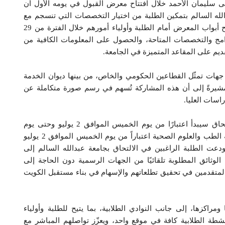
نى سليمان الأحمد خلال افتتاح معرض القبول في يومه الأول أن
الله السالم بتمكين الطلبة من اختيار التخصصات التي تنسجم مع
ميولهم وطموحاتهم، مضيفةً أن إدارة الجامعة ارتأت فتح أبواب المعرض أمام الطلبة وأولياء أمورهم خلال الفترة من 29
ت والبرامج والتخصصات المتاحة، والحصول على المعلومات الكافية من
قديم على المقاعد المتميزة في الجامعة.
جهات تمثّل القطاعين الحكومي والخاص، من بينها ديوان الخدمة
 مشيرةً إلى أن هذه المشاركة تُسهم في رسم صورة متكاملة عن
اسات العليا.
وأوضحت أ.د. الأحمد أن استقبال طلبات التقديم والالتحاق سيبدأ اعتبارًا من يوم الخميس الموافق 2 يوليو وحتى يوم
الأربعاء 15 يوليو لجميع الكليات، بينما يبدأ التقديم لكلية الطب والعلوم الصحية اعتباراً من يوم الخميس الموافق 2 يوليو
عة. ودعت الطلبة الراغبين في الالتحاق بجامعة عبدالله السالم إلى
لوثائق المطلوبة تلقائيًا من الجهات الرسمية دون الحاجة إلى
المتقدمين في تحقيق تطلعاتهم والإسهام في بناء مستقبل الكويت
راكزها، إلى جانب النوادي الطلابية، بما يتيح للطلبة وأولياء
نشطة الطلابية كافة في موقع واحد، ويعزّز تواصلهم المباشر مع