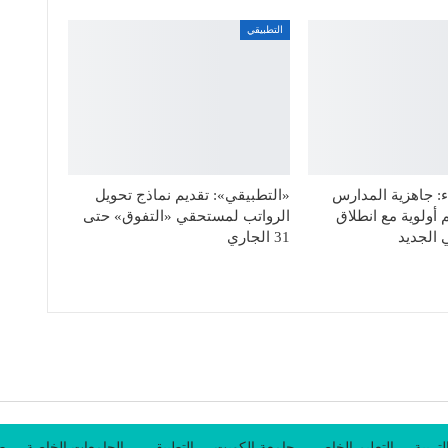
التطبيقي
: جاهزية المدارس
«التطبيقي»: تقديم نماذج تحويل
 أولوية مع انطلاق
الرواتب لمستحقي «التفوق» حتى
 الجديد
31 الجاري
لتربية
التعليم الخاص
جامعة الكويت
التطبيقي
الجامعات الخاصة
طل