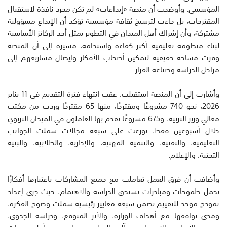
المؤسسي. وأوضحت أن منصة «إبداعات» لم تكن مجرد نافذة لاستقبال
المقترحات، بل جاءت لترسيخ ثقافة مؤسسية تؤكد أن الإبداع مسؤولية
مشتركة، وأن إشراك أهل الميدان في التطوير يمثل أحد الركائز الأساسية
لبناء منظومة تعليمية أكثر كفاءة واستدامة، مشيرة إلى أن المنصة
وفرت مساحة حقيقية لتمكين أصحاب الأفكار وإيصال مشاريعهم إلى
مراحل الدراسة وصناعة القرار.
وأشارت إلى أن المنصة استقبلت، عقب انتهاء فترة التقديم في 11 يناير
2026، نحو 740 مشروعًا ومقترحًا، منها 65 مقترحًا وردت من مكتب
معالي وزير التربية، و675 مشروعًا تقدم بها العاملون في الميدان التربوي
خلال أسبوعين فقط، توزعت على سبعة مجالات شملت الجوانب
التعليمية، والتقنية، والتنمية المهنية، والإدارية، والطلابية، والبنية
التحتية، والإعلام.
وأضافت أن فرق العمل تعاملت مع جميع المشاركات باعتبارها أفكارًا
تحمل طموحات ومبادرات تستحق الدراسة والاهتمام، حيث جرى إعداد
نموذج موحد للتقييم تضمن سبعة معايير رئيسية شملت وضوح الفكرة،
ومدى توافقها مع أهداف الوزارة، والأثر المتوقع، ودراسة الجدوى،