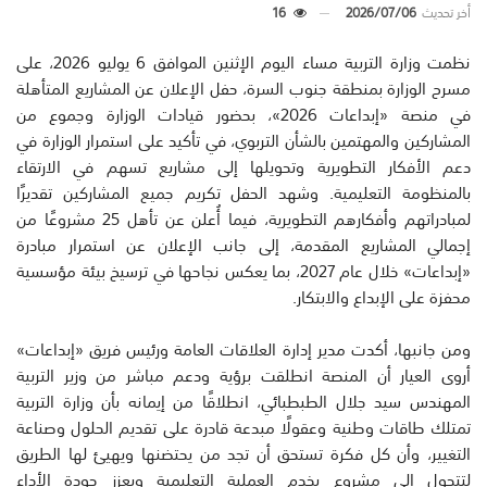
أخر تحديث
2026/07/06
16
نظمت وزارة التربية مساء اليوم الإثنين الموافق 6 يوليو 2026، على
مسرح الوزارة بمنطقة جنوب السرة، حفل الإعلان عن المشاريع المتأهلة
في منصة «إبداعات 2026»، بحضور قيادات الوزارة وجموع من
المشاركين والمهتمين بالشأن التربوي، في تأكيد على استمرار الوزارة في
دعم الأفكار التطويرية وتحويلها إلى مشاريع تسهم في الارتقاء
بالمنظومة التعليمية. وشهد الحفل تكريم جميع المشاركين تقديرًا
لمبادراتهم وأفكارهم التطويرية، فيما أُعلن عن تأهل 25 مشروعًا من
إجمالي المشاريع المقدمة، إلى جانب الإعلان عن استمرار مبادرة
«إبداعات» خلال عام 2027، بما يعكس نجاحها في ترسيخ بيئة مؤسسية
محفزة على الإبداع والابتكار.
ومن جانبها، أكدت مدير إدارة العلاقات العامة ورئيس فريق «إبداعات»
أروى العيار أن المنصة انطلقت برؤية ودعم مباشر من وزير التربية
المهندس سيد جلال الطبطبائي، انطلاقًا من إيمانه بأن وزارة التربية
تمتلك طاقات وطنية وعقولًا مبدعة قادرة على تقديم الحلول وصناعة
التغيير، وأن كل فكرة تستحق أن تجد من يحتضنها ويهيئ لها الطريق
لتتحول إلى مشروع يخدم العملية التعليمية ويعزز جودة الأداء