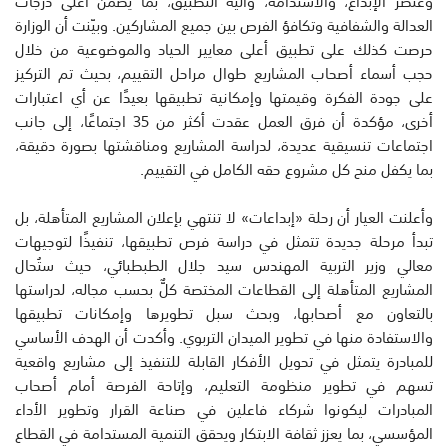
وعنصر الإبداع، والاستدامة، وآلية التطبيق، بما يضمن أعلى درجات
العدالة والشفافية وتكافؤ الفرص بين جميع المشاركين. وبيّنت أن الوزارة
حرصت كذلك على تطبيق أعلى معايير الحياد والموضوعية من خلال
حجب أسماء أصحاب المشاريع طوال مراحل التقييم، بحيث تم التركيز
على جودة الفكرة وقيمتها وإمكانية تطبيقها بعيدًا عن أي اعتبارات
أخرى، مؤكدة أن فرق العمل عقدت أكثر من 35 اجتماعًا، إلى جانب
اجتماعات تنسيقية عديدة، لدراسة المشاريع ومناقشتها بصورة دقيقة،
بما يكفل منح كل مشروع حقه الكامل في التقييم.
وأعلنت العيار أن رحلة «إبداعات» لا تنتهي بإعلان المشاريع المتأهلة، بل
تبدأ مرحلة جديدة تتمثل في دراسة فرص تطبيقها، تنفيذًا لتوجيهات
معالي وزير التربية المهندس سيد جلال الطبطبائي، حيث ستُحال
المشاريع المتأهلة إلى القطاعات المختصة كلٌّ بحسب مجاله، لدراستها
بالتعاون مع أصحابها، وبحث سبل تطويرها وإمكانات تطبيقها
والاستفادة منها في تطوير الميدان التربوي. وأكدت أن الهدف الأساسي
للمبادرة يتمثل في تحويل الأفكار القابلة للتنفيذ إلى مشاريع واقعية
تسهم في تطوير منظومة التعليم، وإتاحة الفرصة أمام أصحاب
المبادرات ليكونوا شركاء فاعلين في صناعة القرار وتطوير الأداء
المؤسسي، بما يعزز ثقافة الابتكار ويحقق التنمية المستدامة في القطاع