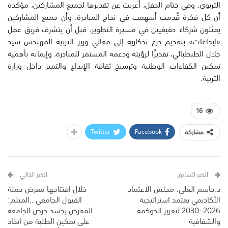
التربوي. وفي ختام الحفل، أعربت عن تقديرها لجميع المشاركين، مؤكدة
أن كل فكرة قُدمت أسهمت في نجاح المبادرة، وأن جميع المشاركين
يمثلون شركاء حقيقيين في مسيرة التطوير، قبل أن يتشرف فريق عمل
«إبداعات» بتقديم درع تذكارية إلى معالي وزير التربية المهندس سيد
جلال الطبطبائي، تقديرًا لرؤيته ودعمه المستمر للمبادرة، وإيمانه بأهمية
تمكين الكفاءات الوطنية وترسيخ ثقافة الإبداع والتميز داخل وزارة
التربية.
16
Twitter
Facebook
مشاركة
الخبر السابق
الخبر التالي
د.جاسم العلي: مجلس الاعتماد
خلال افتتاحها معرض حملة
الأكاديمي يعتمد استراتيجية
القبول الجامعي ..الميلم:
2026–2030 لتعزيز الحوكمة
المعرض يجسد حرص الجامعة
والشفافية
على تمكين الطلبة من اتخاذ