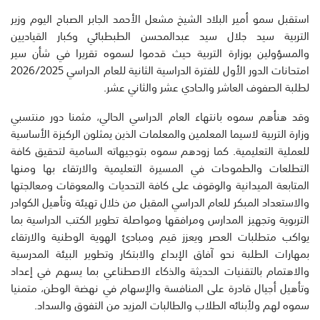
استقبل سمو أمير البلاد الشيخ مشعل الأحمد الجابر الصباح اليوم وزير
التربية سيد جلال سيد عبدالمحسن الطبطبائي وكبار القياديين
والمسؤولين بوزارة التربية حيث قدموا لسموه تقريرا في شأن سير
امتحانات الدور الأول للفترة الدراسية الثانية للعام الدراسي 2026/2025
لطلبة الصفوف العاشر والحادي عشر والثاني عشر.
وقد هنأهم سموه بانتهاء العام الدراسي الحالي، مثمنا دور منتسبي
وزارة التربية لاسيما المعلمين والمعلمات الذين يمثلون الركيزة الأساسية
للعملية التعليمية. كما زودهم سموه بتوجيهاته السامية لتحقيق كافة
التطلعات والطموحات في المسيرة التعليمية والارتقاء بها ومنها
المتابعة الميدانية والوقوف على كافة التحديات والمعوقات ومعالجتها
والاستعداد المبكر للعام الدراسي المقبل من خلال تهيئة وتأهيل الكوادر
التربوية وتجهيز المدارس ومرافقها ومواصلة تطوير الكتب الدراسية بما
يواكب متطلبات العصر ويعزز قيم ومبادئ الهوية الوطنية والارتقاء
بمهارات الطلبة نحو آفاق الإبداع والابتكار وتطوير البيئة المدرسية
والاهتمام بالتقنيات الحديثة والذكاء الاصطناعي بما يسهم في إعداد
وتأهيل أجيال قادرة على المنافسة والإسهام في نهضة الوطن، متمنيا
سموه لهم ولأبنائه الطلاب والطالبات المزيد من التفوق والسداد.