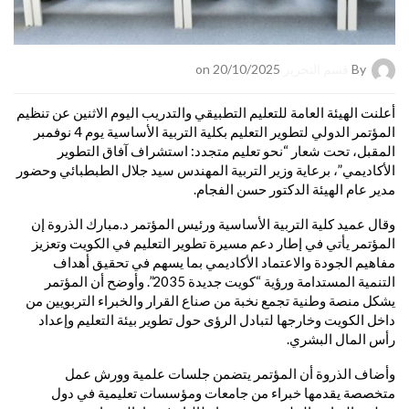
By
قسم التحرير
on 20/10/2025
أعلنت الهيئة العامة للتعليم التطبيقي والتدريب اليوم الاثنين عن تنظيم
المؤتمر الدولي لتطوير التعليم بكلية التربية الأساسية يوم 4 نوفمبر
المقبل، تحت شعار “نحو تعليم متجدد: استشراف آفاق التطوير
الأكاديمي”، برعاية وزير التربية المهندس سيد جلال الطبطبائي وحضور
مدير عام الهيئة الدكتور حسن الفجام.
وقال عميد كلية التربية الأساسية ورئيس المؤتمر د.مبارك الذروة إن
المؤتمر يأتي في إطار دعم مسيرة تطوير التعليم في الكويت وتعزيز
مفاهيم الجودة والاعتماد الأكاديمي بما يسهم في تحقيق أهداف
التنمية المستدامة ورؤية “كويت جديدة 2035”. وأوضح أن المؤتمر
يشكل منصة وطنية تجمع نخبة من صناع القرار والخبراء التربويين من
داخل الكويت وخارجها لتبادل الرؤى حول تطوير بيئة التعليم وإعداد
رأس المال البشري.
وأضاف الذروة أن المؤتمر يتضمن جلسات علمية وورش عمل
متخصصة يقدمها خبراء من جامعات ومؤسسات تعليمية في دول