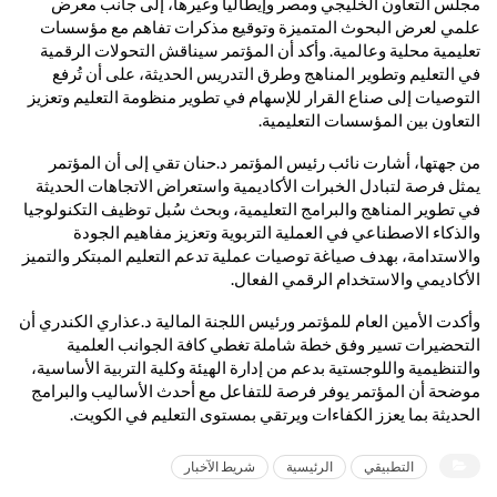
مجلس التعاون الخليجي ومصر وإيطاليا وغيرها، إلى جانب معرض
علمي لعرض البحوث المتميزة وتوقيع مذكرات تفاهم مع مؤسسات
تعليمية محلية وعالمية. وأكد أن المؤتمر سيناقش التحولات الرقمية
في التعليم وتطوير المناهج وطرق التدريس الحديثة، على أن تُرفع
التوصيات إلى صناع القرار للإسهام في تطوير منظومة التعليم وتعزيز
التعاون بين المؤسسات التعليمية.
من جهتها، أشارت نائب رئيس المؤتمر د.حنان تقي إلى أن المؤتمر
يمثل فرصة لتبادل الخبرات الأكاديمية واستعراض الاتجاهات الحديثة
في تطوير المناهج والبرامج التعليمية، وبحث سُبل توظيف التكنولوجيا
والذكاء الاصطناعي في العملية التربوية وتعزيز مفاهيم الجودة
والاستدامة، بهدف صياغة توصيات عملية تدعم التعليم المبتكر والتميز
الأكاديمي والاستخدام الرقمي الفعال.
وأكدت الأمين العام للمؤتمر ورئيس اللجنة المالية د.عذاري الكندري أن
التحضيرات تسير وفق خطة شاملة تغطي كافة الجوانب العلمية
والتنظيمية واللوجستية بدعم من إدارة الهيئة وكلية التربية الأساسية،
موضحة أن المؤتمر يوفر فرصة للتفاعل مع أحدث الأساليب والبرامج
الحديثة بما يعزز الكفاءات ويرتقي بمستوى التعليم في الكويت.
التطبيقي
الرئيسية
شريط الآخبار