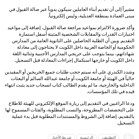
مشيراً إلى أن تقديم أبناء العاملين سيكون يدوياً عبر صالة القبول في
مبنى العمادة بمنطقة العديلية، وليس إلكترونياً.
وأكد ضرورة الالتزام بمواعيد مراجعة صالة القبول، إضافة إلى مواعيد
اختبارات القدرات والمقابلات الشخصية المثبتة أسفل استمارة
التقديم. وبين أن الطلبة الحاصلين على الثانوية العامة من المدارس
الحكومية أو الخاصة العربية داخل الكويت لا يحتاجون إلى معادلة
شهاداتهم، بينما يتوجب على خريجي المدارس الأجنبية وثنائية اللغة
داخل الكويت أو خارجها استكمال إجراءات المعادلة قبل التسجيل.
وشدد الكندري على أنه سيتم حجب طلبات جميع الخريجين أو المقيدين
حالياً في الهيئة أو جامعة الكويت أو جامعة عبدالله السالم أو البعثات
الداخلية والخارجية، ما لم يقدم الطالب كتاب انسحاب جديد يثبت انتهاء
قيده في تلك المؤسسات.
ودعا الراغبين في التقديم إلى زيارة الموقع الإلكتروني للهيئة للاطلاع
على التخصصات المطروحة، والنسب المطلوبة، والفئات المسموح لها
بالتقديم، إضافة إلى الشروط والمستندات المطلوبة قبل بدء عملية
التسجيل.
التطبيقي
الرئيسية
شريط الآخبار