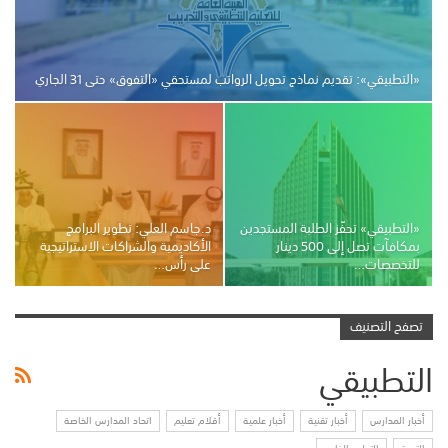
«التطبيقي»: تقديم نماذج تحويل الرواتب لمستحقي «التفوق» حتى 31 الجاري
«التطبيقي» تحفّز الطلبة المستجدين
د.جاسم العلي: تطوير البرامج
بمكافآت تصل إلى 500 دينار
الأكاديمية والشراكات الاستراتيجية
للتخصصات…
على رأس…
تصفح التصنيف
التطبيقي
أخبار المدارس
أخبار تقنية
أخبار علمية
أقلام تعليم
اتحاد المدارس الخاصة