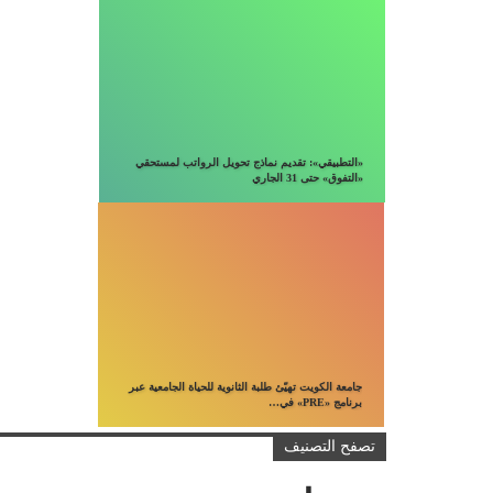
«التطبيقي»: تقديم نماذج تحويل الرواتب لمستحقي
«التفوق» حتى 31 الجاري
جامعة الكويت تهيّئ طلبة الثانوية للحياة الجامعية عبر
برنامج «PRE» في…
تصفح التصنيف