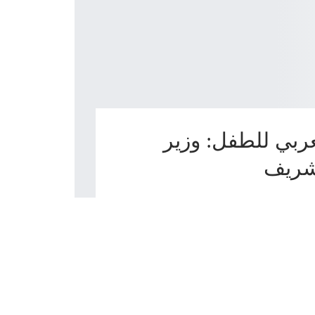
عربي للطفل: وزير
لشريف