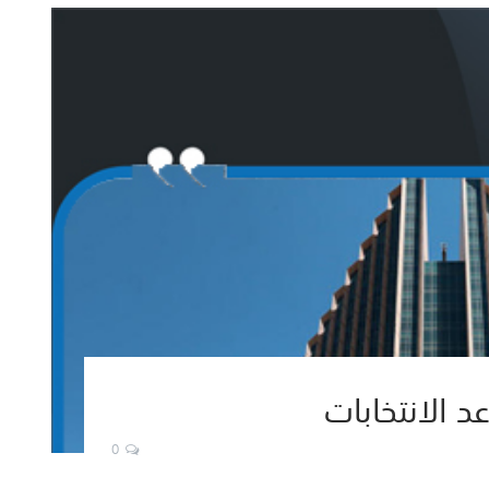
د الانتخابات
0