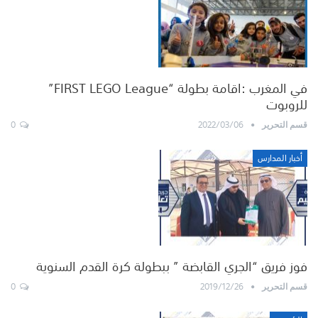
في المغرب :اقامة بطولة “FIRST LEGO League”
للروبوت
0
2022/03/06
قسم التحرير
أخبار المدارس
فوز فريق “الجري القابضة ” ببطولة كرة القدم السنوية
0
2019/12/26
قسم التحرير