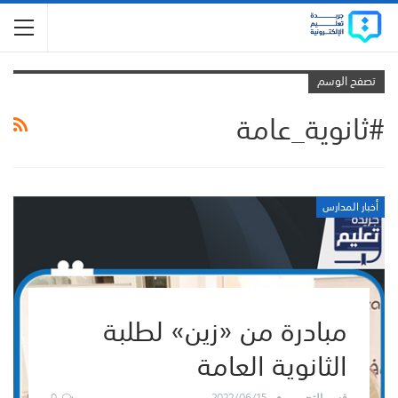
تصفح الوسم
#ثانوية_عامة
أخبار المدارس
مبادرة من «زين» لطلبة
الثانوية العامة
0
2022/06/15
قسم التحرير