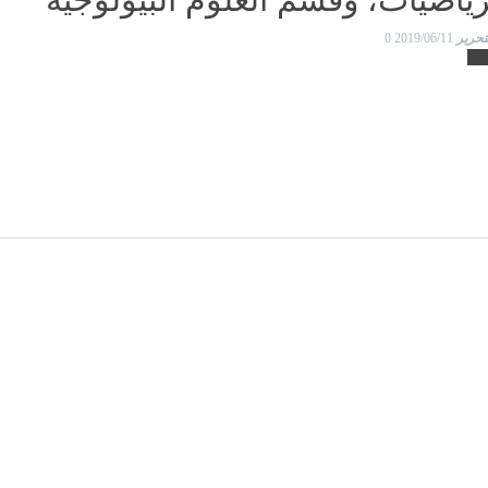
تحرير
0
2019/06/11
ر...