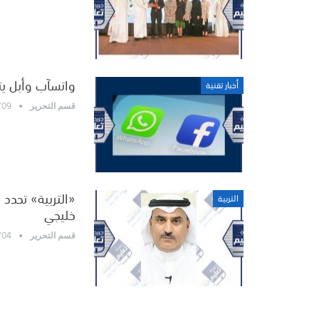
واتسآب وأبل يت
أخبار تقنية
/09
قسم التحرير
«التربية» تحدد
التربية
خليجي
/04
قسم التحرير