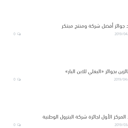
د جوائز أفضل شركة ومنتج مبتكر
0
2019/04
ائزين بجوائز «البغلي للابن البار»
0
2019/04
المركز الأول لجائزة شركة البترول الوطنية
0
2019/03