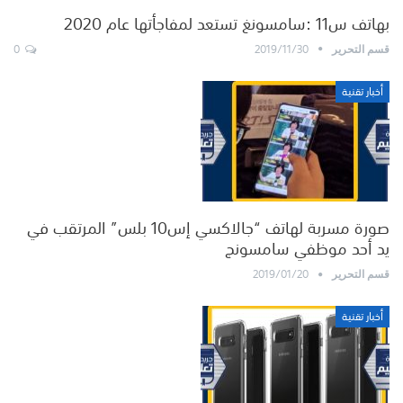
بهاتف س11 :سامسونغ تستعد لمفاجأتها عام 2020
0
2019/11/30
قسم التحرير
أخبار تقنية
صورة مسربة لهاتف “جالاكسي إس10 بلس” المرتقب في
يد أحد موظفي سامسونج
2019/01/20
قسم التحرير
أخبار تقنية