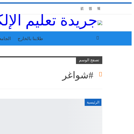
طلابنا بالخارج
الجامع
تصفح الوسم
#شواغر
الرئيسية