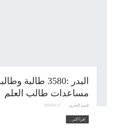
البدر :3580 طال
مساعدات طالب العلم
قسم التحرير
2020/01/27
اقرأ أكثر...