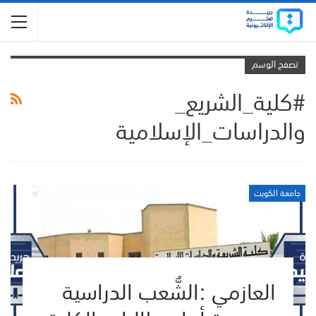
تصفح الوسم
#كلية_الشريع_
والدراسات_الإسلامية
جامعة الكويت
العازمي :الشُّعب الدراسية