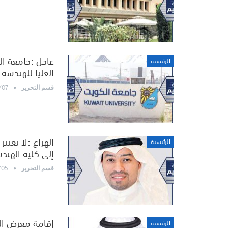
عاجل :جامعة ال
الرئيسية
العليا للهندسة 
/07
قسم التحرير
الهزاع :لا تغيي
الرئيسية
إلى كلية الهند
/05
قسم التحرير
إقامة معرض ال
الرئيسية