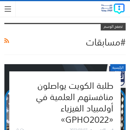
تصفح الوسم
#مسابقات
الرئيسية
طلبة الكويت يواصلون
منافستهم العلمية في
أولمبياد الفيزياء
«GPHO2022»
0
2022/03/17
قسم التحرير