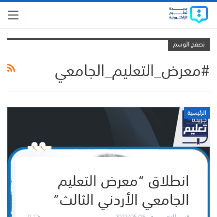
تصفح الوسم
#معرض_التعليم_الجامعي
الرئيسية
انطلاق “معرض التعليم
الجامعي الأردني الثالث”
0
2022/05/16
قسم التحرير