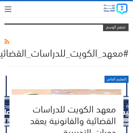
تصفح الوسم
#معهد_الكويت_للدراسات_القضائي
التعليم الخاص
معهد الكويت للدراسات
القضائية والقانونية يعقد
دورات التدريبية