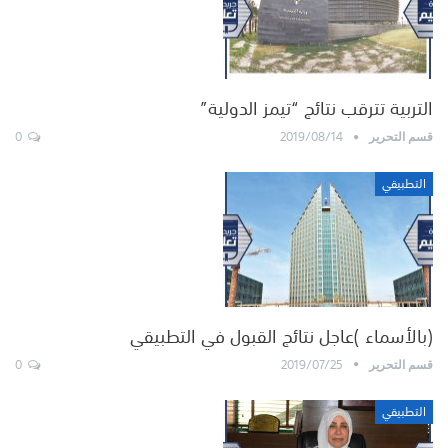
التربية تترقب نتائج “تيمز الدولية”
0
2019/08/14
قسم التحرير
التطبيقي
(بالأسماء )عاجل نتائج القبول في التطبيقي
0
2019/07/25
قسم التحرير
التطبيقي