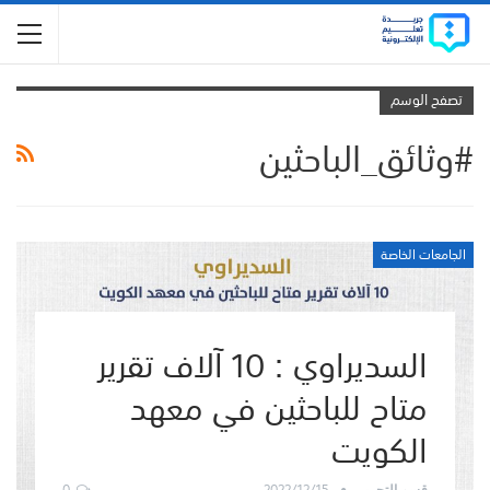
تصفح الوسم
#وثائق_الباحثين
الجامعات الخاصة
السديراوي : 10 آلاف تقرير
متاح للباحثين في معهد
الكويت
0
2022/12/15
قسم التحرير