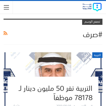
تصفح الوسم
#صرف
التربية
التربية تقر 50 مليون دينار لـ
78178 موظفاً
0
2019/09/16
قسم التحرير